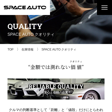
QUALITY
SPACE AUTO クオリティ
TOP
在庫情報
SPACE AUTO クオリティ
クオリティ
“金額では測れない
価値
”
RELIABLE QUALITY
安心と信頼の品質
クルマの判断基準として「距離」と「値段」だけにとらわれ