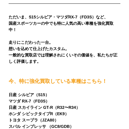
ただいま、S
15シルビア・マツダRX-7（FD3S）など
、
国産スポーツカーの中でも特に人気の高い車種
を強化買取
中！
走りにこだわった一台。
想いを込めて仕上げたカスタム。
一般的な買取店では理解されにくいその価値を、
私たちが正
しく評
価します。
今、特に強化買取している車種はこちら！
日産 シルビア（S15）
マツダ RX-7（FD3S）
日産 スカイライン GT-R（R32〜R34）
ホンダ シビックタイプR（EK9）
トヨタ スープラ（JZA80）
スバル インプレッサ （GC8/GDB）